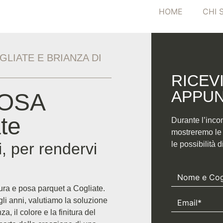
HOME
CHI 
LIATE E BRIANZA DI
RICEV
APPUN
POSA
te
Durante l’inco
mostreremo le n
, per rendervi
le possibilità 
tura e posa parquet a Cogliate.
li anni, valutiamo la soluzione
, il colore e la finitura del