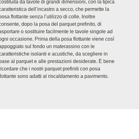
costituita da tavole di grandi dimensioni, con la tipica
caratteristica dell’incastro a secco, che permette la
posa flottante senza l’utilizzo di colle. Inoltre
consente, dopo la posa del parquet prefinito, di
asportare o sostituire facilmente le tavole singole ad
ogni occasione. Prima della posa flottante viene così
appoggiato sul fondo un materassino con le
caratteristiche isolanti e acustiche, da scegliere in
base al parquet e alle prestazioni desiderate. È bene
ricordare che i nostri parquet prefiniti con posa
flottante sono adatti al riscaldamento a pavimento.