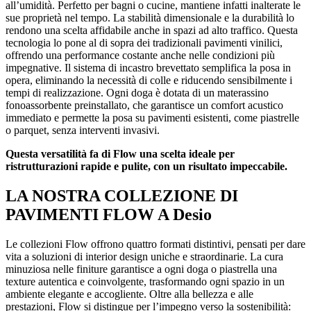
all’umidità. Perfetto per bagni o cucine, mantiene infatti inalterate le
sue proprietà nel tempo. La stabilità dimensionale e la durabilità lo
rendono una scelta affidabile anche in spazi ad alto traffico. Questa
tecnologia lo pone al di sopra dei tradizionali pavimenti vinilici,
offrendo una performance costante anche nelle condizioni più
impegnative. Il sistema di incastro brevettato semplifica la posa in
opera, eliminando la necessità di colle e riducendo sensibilmente i
tempi di realizzazione. Ogni doga è dotata di un materassino
fonoassorbente preinstallato, che garantisce un comfort acustico
immediato e permette la posa su pavimenti esistenti, come piastrelle
o parquet, senza interventi invasivi.
Questa versatilità fa di Flow una scelta ideale per
ristrutturazioni rapide e pulite, con un risultato impeccabile.
LA NOSTRA COLLEZIONE DI
PAVIMENTI FLOW A Desio
Le collezioni Flow offrono quattro formati distintivi, pensati per dare
vita a soluzioni di interior design uniche e straordinarie. La cura
minuziosa nelle finiture garantisce a ogni doga o piastrella una
texture autentica e coinvolgente, trasformando ogni spazio in un
ambiente elegante e accogliente. Oltre alla bellezza e alle
prestazioni, Flow si distingue per l’impegno verso la sostenibilità: