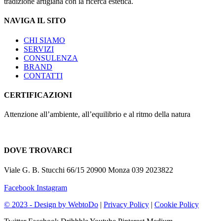
tradizione artigiana con la ricerca estetica.
NAVIGA IL SITO
CHI SIAMO
SERVIZI
CONSULENZA
BRAND
CONTATTI
CERTIFICAZIONI
Attenzione all’ambiente, all’equilibrio e al ritmo della natura
DOVE TROVARCI
Viale G. B. Stucchi 66/15 20900 Monza 039 2023822
info@artelegnopavimenti.it
Facebook
Instagram
© 2023 - Design by
WebtoDo
|
Privacy Policy
|
Cookie Policy