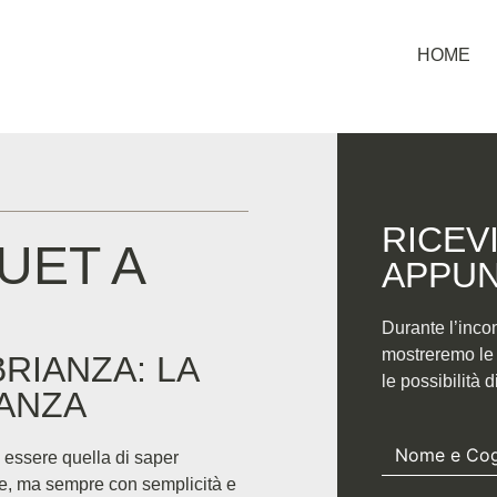
HOME
RICEV
UET A
APPUN
Durante l’inco
mostreremo le n
RIANZA: LA
le possibilità 
GANZA
 essere quella di saper
e, ma sempre con semplicità e