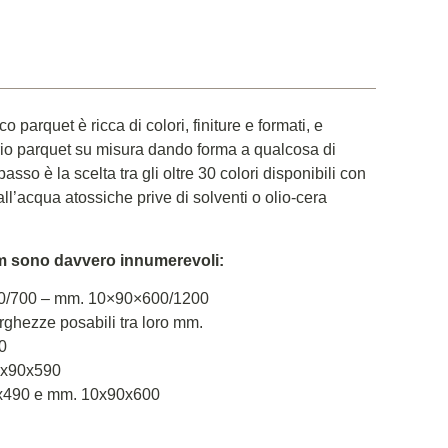
arquet è ricca di colori, finiture e formati, e
prio parquet su misura dando forma a qualcosa di
asso è la scelta tra gli oltre 30 colori disponibili con
i all’acqua atossiche prive di solventi o olio-cera
m sono davvero innumerevoli:
20/700 – mm. 10×90×600/1200
larghezze posabili tra loro mm.
0
2x90x590
0x490 e mm. 10x90x600