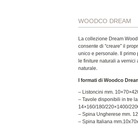
WOODCO DREAM
La collezione Dream Woodco p
consente di “creare” il pro
unico e personale. Il primo p
le finiture naturali a vernic
naturale.
I formati di Woodco Drea
– Listoncini mm. 10×70×4
– Tavole disponibili in tre 
14×160/180/220×1400/220
– Spina Ungherese mm. 1
– Spina Italiana mm.10x7